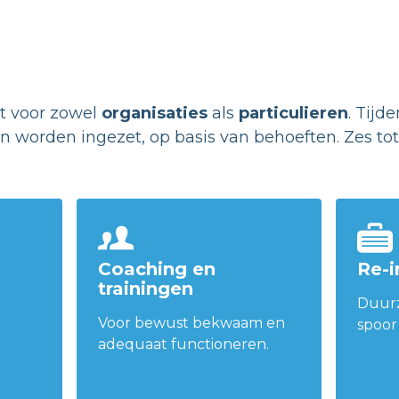
it voor zowel
organisaties
als
particulieren
. Tijd
worden ingezet, op basis van behoeften. Zes tot t
Coaching en
Re-i
trainingen
Duur
Voor bewust bekwaam en
spoor 
adequaat functioneren.