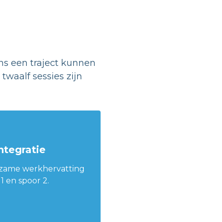
ens een traject kunnen
waalf sessies zijn
ntegratie
zame werkhervatting
1 en spoor 2.