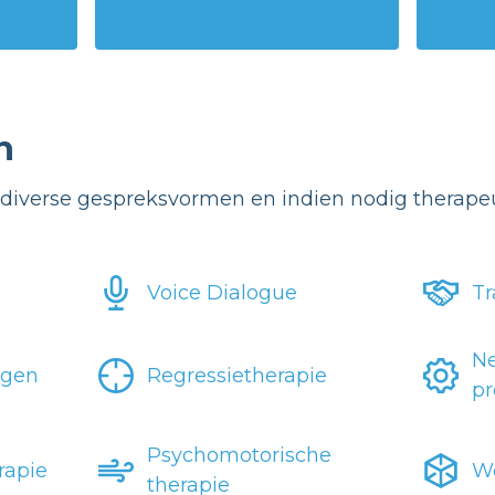
n
diverse gespreksvormen en indien nodig therapeu
Voice Dialogue
Tr
Ne
ngen
Regressietherapie
p
Psychomotorische
rapie
We
therapie