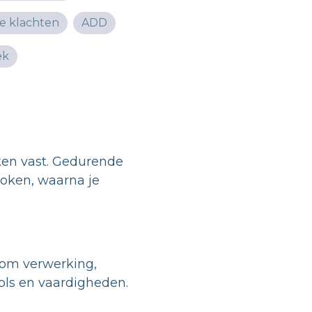
de klachten
ADD
ek
iken vast. Gedurende
roken, waarna je
 om verwerking,
ols en vaardigheden.