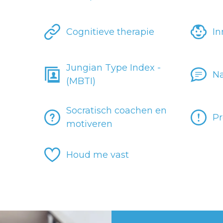
Cognitieve therapie
In
Jungian Type Index -
Na
(MBTI)
Socratisch coachen en
Pr
motiveren
Houd me vast